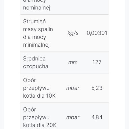
mieszają
Urzędzie
nominalnej
cymi -
patentow
moduł C
Strumień
ym RP.
(opcja).
masy spalin
kg/s
0,00301
0,00
dla mocy
Wyposaż
minimalnej
enie
opcjonal
Średnica
ne:
mm
127
12
czopucha
czujnik
temperat
Opór
ury
przepływu
mbar
5,23
5,4
zewnętrz
kotła dla 10K
nej,
czujnik
Opór
c.o.,
przepływu
mbar
4,84
4,
czujnik
kotła dla 20K
c.w.u.,czuj