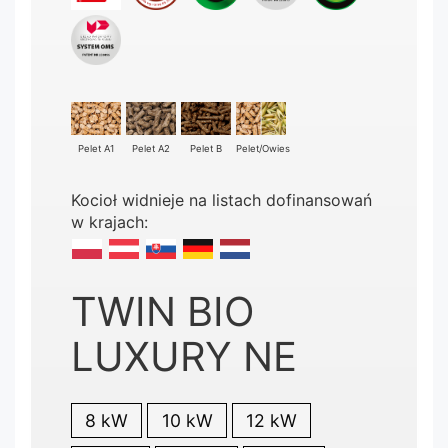
Pelet A1
Pelet A2
Pelet B
Pelet/Owies
Kocioł widnieje na listach dofinansowań
w krajach:
TWIN BIO
LUXURY NE
8 kW
10 kW
12 kW