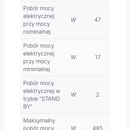
Pobór mocy
elektrycznej
W
47
47
przy mocy
nominalnej
Pobór mocy
elektrycznej
W
17
17
przy mocy
minimalnej
Pobór mocy
elektrycznej w
W
2
2
trybie "STAND
BY"
Maksymalny
pobór mocy
W
485
48