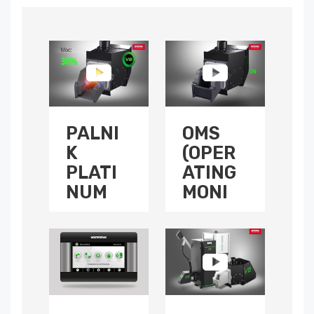
PALNI
OMS
K
(OPER
PLATI
ATING
NUM
MONI
BIO
TORIN
VG -
G
PIER
SYST
WSZY
EM)
W
System
POLS