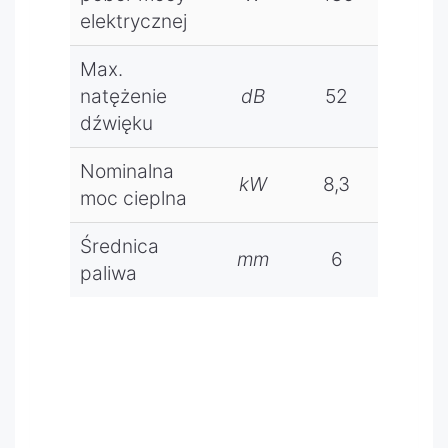
elektrycznej
Max.
natężenie
dB
52
52
dźwięku
Nominalna
kW
8,3
10
moc cieplna
Średnica
mm
6
6
paliwa