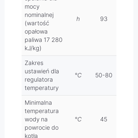
tygodnio
mocy
wy
nominalnej
h
93
79
bezprze
(wartość
wodowy,
opałowa
termosta
paliwa 17 280
t
kJ/kg)
pokojowy
program
Zakres
owalny
ustawień dla
tygodnio
°C
50-80
50-
regulatora
wy
temperatury
przewod
owy,
Minimalna
czujnik
temperatura
temperat
wody na
°C
45
45
ury z
powrocie do
regulacją,
zestaw
kotła