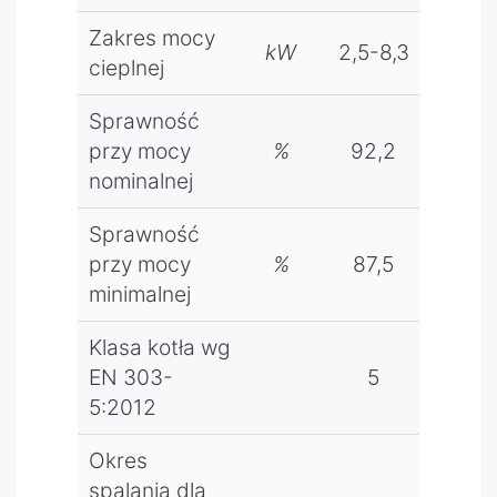
nik
Zakres mocy
temperat
kW
2,5-8,3
3-1
cieplnej
ury
powrotu,
Sprawność
kolorowy
przy mocy
%
92,2
91,
panel
pokojowy
nominalnej
ecoSTER
Sprawność
TOUCH z
funkcją
przy mocy
%
87,5
87,
zdalnego
minimalnej
sterowan
ia kotła,
Klasa kotła wg
termosta
EN 303-
5
5
t
5:2012
pokojowy
program
Okres
owalny
spalania dla