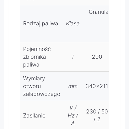
sondy
Granulat z troc
lambda
EcoLAM
P
Rodzaj paliwa
Klasa
BDA,
Pa
dodatkow
Może rów
y moduł
rozszerz
Pojemność
eniowy
zbiornika
l
290
29
(C),
paliwa
moduł
interneto
Wymiary
wy
otworu
mm
340x211
340x
EcoNET.
załadowczego
V /
230 / 50
230 /
Zasilanie
Hz /
/ 2
/ 2
A