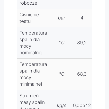
liniowym,
robocze
Informacj
buforem
e są
i
Ciśnienie
wyświetl
bar
4
4
dodatkow
testu
ane w
ymi
postaci
trzema
Temperatura
monitu
zaworami
spalin dla
na
°C
89,2
100
mieszają
mocy
ekranie
cymi,
nominalnej
regulator
mieszacz
a kotła i
em
Temperatura
regulator
obwodu
spalin dla
a
°C
68,3
68,
grzewcze
mocy
pokojowe
go oraz
minimalnej
go .
dodatkow
Rozwiąza
ymi
Strumień
nie
dwoma
masy spalin
zastrzeżo
kg/s
0,00542
0,00
zaworami
dla mocy
ne w