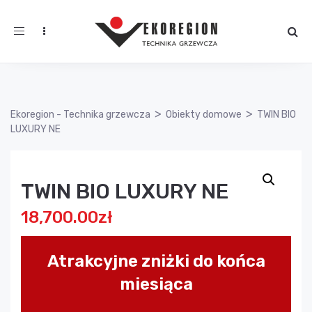
Toggle
navigation
>
>
Ekoregion - Technika grzewcza
Obiekty domowe
TWIN BIO
LUXURY NE
TWIN BIO LUXURY NE
18,700.00
zł
Atrakcyjne zniżki do końca
miesiąca